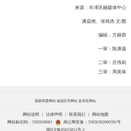
来源：丰泽区融媒体中心
潘焱艳、张炜杰 文/图
编辑：方丽群
一审：陈庚嘉
二审：庄伟莉
三审：周美珠
国家部委网站
省设区市网站
县市区网站
网站说明
|
法律声明
|
联系我们
|
网站地图
网站标识码：3505030001
闽公网安备：35050302000391号
闽ICP备05025851号-2