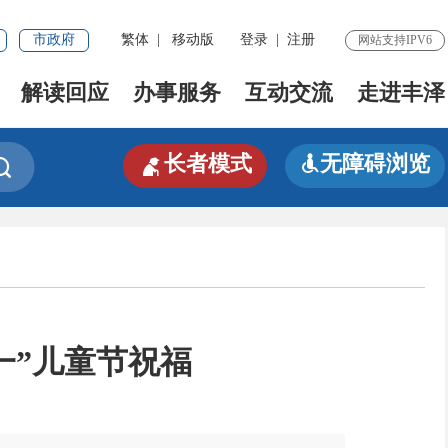
市政府
繁体
|
移动版
登录
|
注册
网站支持IPV6
解读回应
办事服务
互动交流
走进丰泽

长者模式
无障碍浏览


一”儿童节祝福