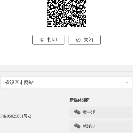
打印
关闭


省设区市网站
新媒体矩阵

看丰泽
P备05025851号-2

就泽办