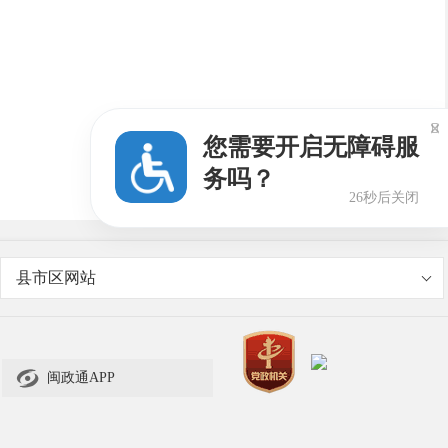

您需要开启无障碍服
务吗？
25秒后关闭
县市区网站

闽政通APP