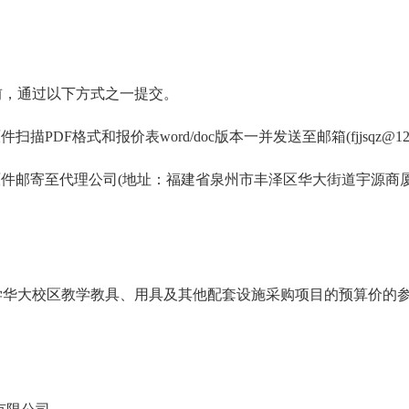
前，通过以下方式之一提交。
原件扫描PDF格式和报价表word/doc版本一并
发送至
邮箱
(fjjsq
原件邮寄至代理公司(地址：福建省泉州市丰泽区华大街道宇源商厦5号
学华大校区教学教具、用具及其他配套设施采购项目
的预算价的