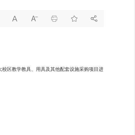





大校区教学教具、用具及其他配套设施采购项目
进