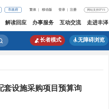
市政府
繁体
|
移动版
登录
|
注册
网站支持IPV6
解读回应
办事服务
互动交流
走进丰泽

长者模式
无障碍浏览


配套设施采购项目预算询