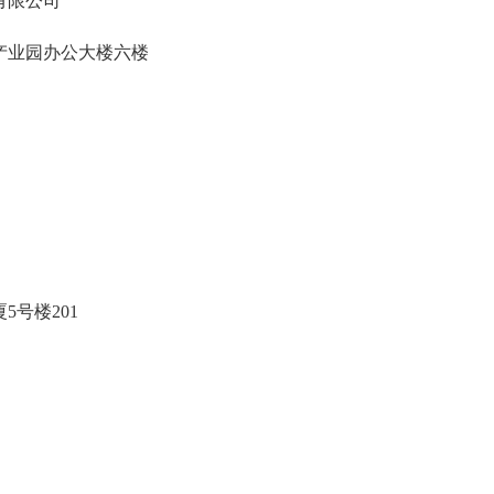
有限公司
产业园办公大楼六楼
厦
5号楼201