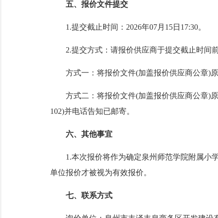
五
、报价文件提交
1.提交截止时间：2026年
07
月
15
日
17:30。
2.提交方式：
请报价供应商
于提交截止时间
方式一
：
将报价文件
(加盖
报价供应商
公章
)
方式二
：
将报价文件
(加盖
报价供应商
公章
)
102)并电话告知已邮寄
。
六
、
其他事宜
1.本次报价将作为确定
泉州师范学院附属小
单位报价才被视为有效报价。
七
、联系方式