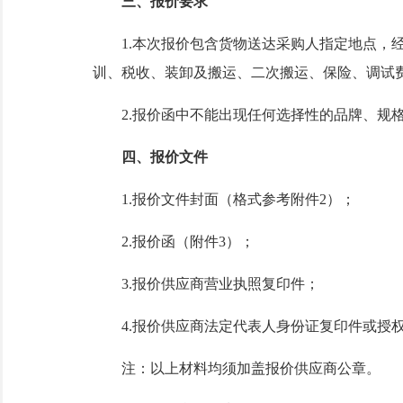
三
、报价要求
1.
本次报价包含货物送达采购人指定地点，
训、税收、装卸及搬运、二次搬运、保险、调试
2.报价函中
不能出现任何选择性的品牌、规
四
、报价文件
1.报价文件封面（格式参考附件
2
）；
2.报价函（附件
3
）；
3.
报价供应商
营业执照
复印件
；
4.
报价供应商
法定代表人身份证复印件或授
注：以上材料
均
须加盖
报价供应商
公章。