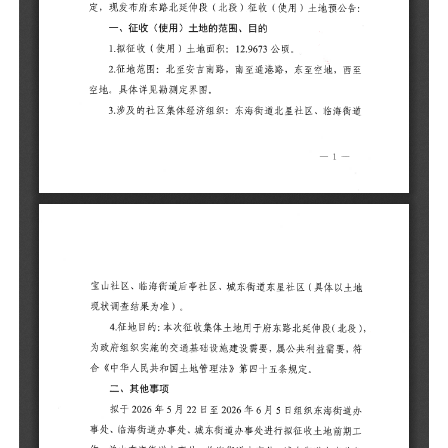
土
4
段
需
拟
处
作
代
风
本
的