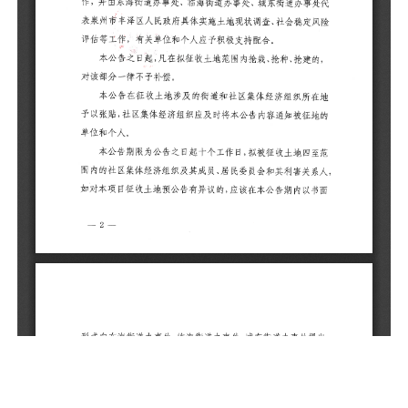
本
予
的
本
范
系
内
办
本
由
政
附