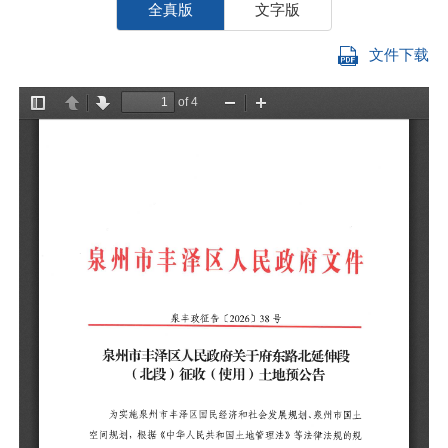
全真版
文字版
文件下载
为
土
的
公
一
1
2
至
3
道