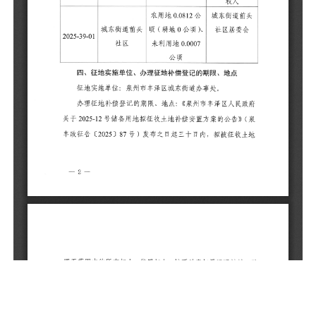
征
办
府
（
土
料
五
根
标
区
动
耕
亩