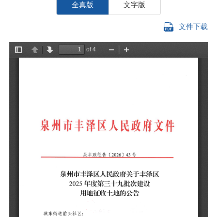
全真版
文字版
文件下载
城
根
丰
省
关
一
（
（
（