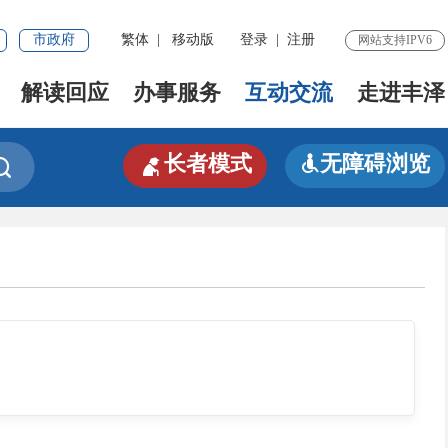
市政府
繁体
|
移动版
登录
|
注册
网站支持IPV6
解读回应
办事服务
互动交流
走进丰泽

长者模式
无障碍浏览

