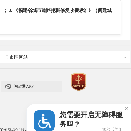
）；
2.
《福建省城市道路挖掘修复收费标准》（闽建城
县市区网站

闽政通APP

您需要开启无障碍服
务吗？
19秒后关闭
60浏览器9.1版本及以上，且IE内核9.0及以上。