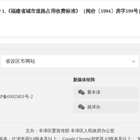
费
1.
《福建省城市道路占用收费标准》（闽价〔
1994
〕房字
199
号
省设区市网站
新媒体矩阵

看丰泽
P备05025851号-2

就泽办
主办：丰泽区委宣传部 丰泽区人民政府办公室
浏览器9.0版本及以上； Google Chrome浏览器 63版本及以上； 3