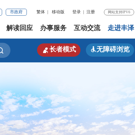
市政府
繁体
|
移动版
登录
|
注册
网站支持IPV6
解读回应
办事服务
互动交流
走进丰泽

长者模式
无障碍浏览

