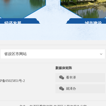
经济发展
城市建设
省设区市网站
新媒体矩阵

看丰泽
P备05025851号-2

就泽办