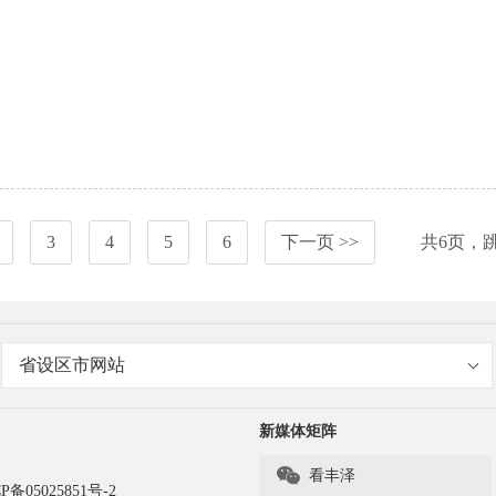
3
4
5
6
下一页 >>
共
6
页，
省设区市网站
新媒体矩阵

看丰泽
P备05025851号-2