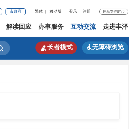
市政府
繁体
|
移动版
登录
|
注册
网站支持IPV6
解读回应
办事服务
互动交流
走进丰泽

长者模式
无障碍浏览

