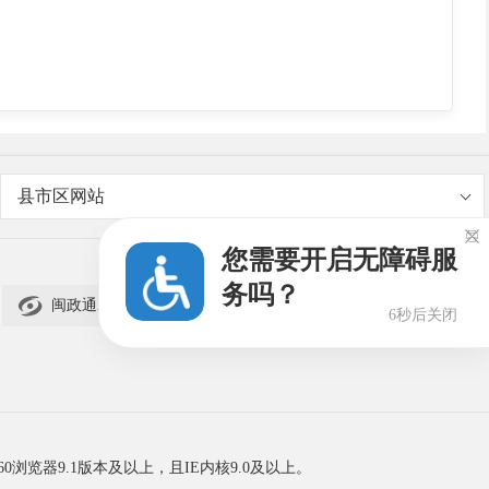
县市区网站

您需要开启无障碍服
务吗？

闽政通APP
6秒后关闭
60浏览器9.1版本及以上，且IE内核9.0及以上。