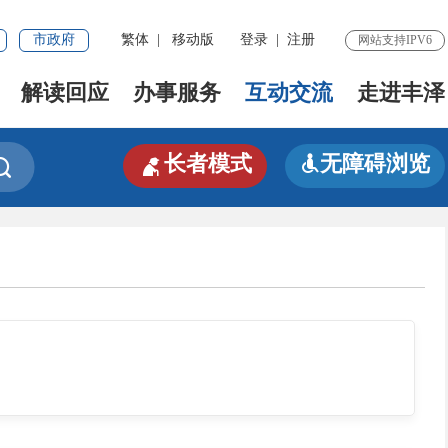
市政府
繁体
|
移动版
登录
|
注册
网站支持IPV6
解读回应
办事服务
互动交流
走进丰泽

长者模式
无障碍浏览

