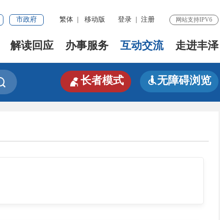
市政府
繁体
|
移动版
登录
|
注册
网站支持IPV6
解读回应
办事服务
互动交流
走进丰泽

长者模式
无障碍浏览

