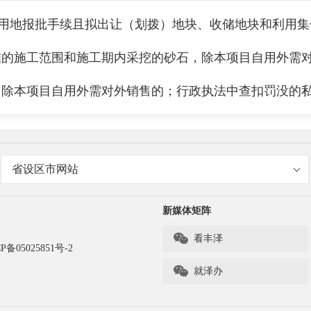
地报批手续且拟出让（划拨）地块、收储地块和利用集
准的施工范围和施工期内采挖的砂石，除本项目自用外需
，除本项目自用外需对外销售的；行政执法中查扣罚没的
省设区市网站
新媒体矩阵

看丰泽
P备05025851号-2

就泽办