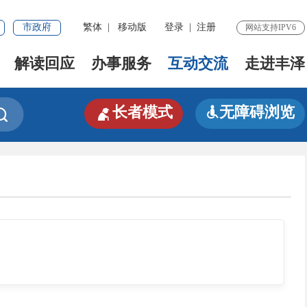
市政府
繁体
|
移动版
登录
|
注册
网站支持IPV6
解读回应
办事服务
互动交流
走进丰泽

长者模式
无障碍浏览

