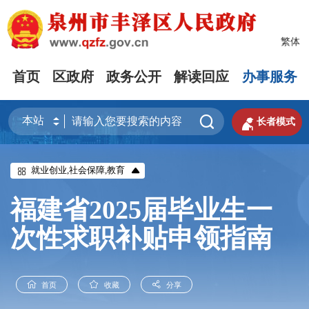
繁体
首页
区政府
政务公开
解读回应
办事服务


长者模式
就业创业,社会保障,教育
福建省2025届毕业生一
次性求职补贴申领指南
首页
收藏
分享