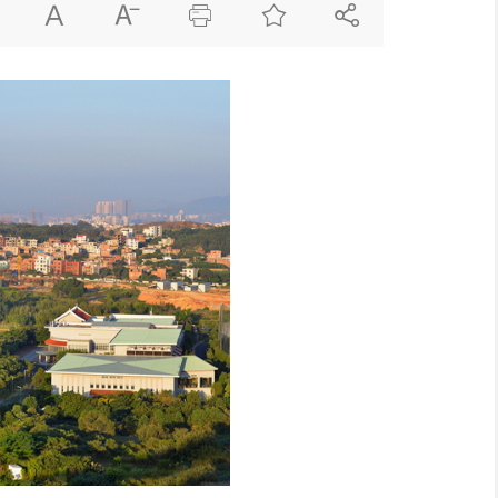




