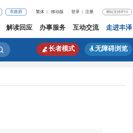
市政府
繁体
|
移动版
登录
|
注册
网站支持IPV6
解读回应
办事服务
互动交流
走进丰泽

长者模式
无障碍浏览

