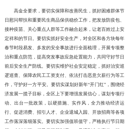
高金全要求，
要切实保障和改善民生
，抓好困难群体节
日慰问帮扶和重要民生商品保供稳价工作，把发放防疫包、
接种疫苗、关心重点人群等工作融合起来，让老百姓过上安
定祥和的节日。
要切实抓好安全生产
，对全区和各方块每年
春节时段易发、多发的安全事故进行全面梳理，开展专项整
治和重点防范，提高突发事故应急处置能力，共同守好节日
前后安全生产防线。
要切实维护社会安定稳定
，抓好治安巡
逻巡查、保障农民工工资支付、依法打击恶意欠薪行为等工
作，守护好一方平安。
要切实谋划好新年“开门红”
，围绕经
济发展一揽子目标，全区上下要增强发展信心，谋划专项行
动、出台一批政策，以硬措施、实作风，全力推动经济运
行、促进消费、招引人才、企业退城入园、开放招商等各项
工作落深落细落实。
要切实加强值班值守
，严格执行节日期