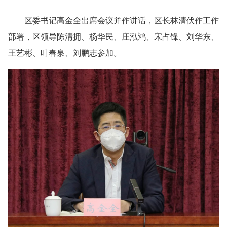
区委书记高金全出席会议并作讲话，区长林清伏作工作
部署，区领导陈清拥、杨华民、庄泓鸿、宋占锋、刘华东、
王艺彬、叶春泉、刘鹏志参加。