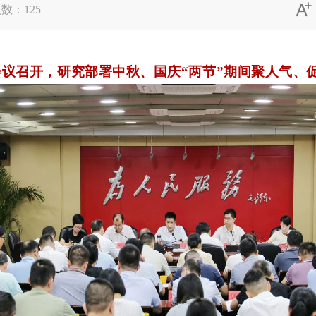

人数：
125
会议召开，研究部署中秋、国庆“两节
”
期间聚人气、