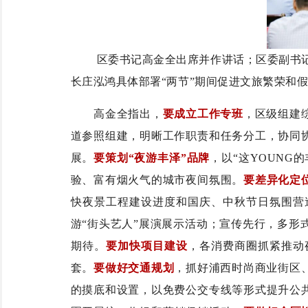
区委书记高金全出席并作讲话；区委副书
长庄泓鸿具体部署“两节”期间促进文旅繁荣和
高金全指出，
要成立工作专班
，区级组建
道参照组建，明晰工作职责和任务分工，协同
展。
要策划“夜游丰泽”品牌
，以“这YOUN
验、富有烟火气的城市夜间氛围。
要差异化定
快夜景工程建设进度和国庆、中秋节日氛围营
游“街头艺人”展演展示活动；
宣传先行，多形
期待。
要加快项目建设
，各消费商圈抓紧推动
套。
要做好交通规划
，抓好浦西时尚商业街区
的摸底和设置，以免费公交专线等形式提升公共