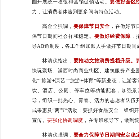
圈开展统一收银和营销促销活动
。
要做好全区
力，让消费者体验到更多闽南特色活动。
高金全强调，
要保障节日安全
，在做好节
保节日期间社会祥和稳定。
要做好经费保障
，
导AB角制度，各工作组加派人手做好节日期间
林清伏指出，
要推动文旅消费提档升级。
快玩聚场、浦西时尚商业街区、建筑服务产业
化”“旅游+演艺”“旅游+体育”等新业态，让
饮、酒店、公厕、停车位等功能配套，加强景
导，组织一批热心、青春、活力的志愿者队伍
成果惠及“两节
”
活动；要抓好食品安全，组织开
宣传。
要强化协调调度
，在专班领导下，做到
林清伏强调，
要全力保障节日期间安定稳