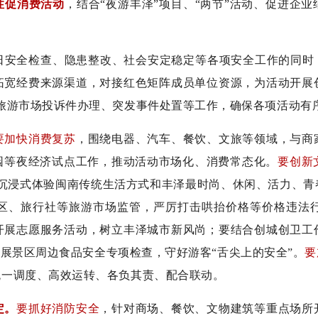
性促消费活动
，结合“夜游丰泽”项目、“两节
”
活动、促进企业
日安全检查、隐患整改、社会安定稳定等各项安全工作的同时
拓宽经费来源渠道，对接红色矩阵成员单位资源，为活动开展
旅游市场投诉件办理、突发事件处置等工作，确保各项活动有
要加快消费复苏
，围绕电器、汽车、餐饮、文旅等领域，与商
园等夜经济试点工作，推动活动市场化、消费常态化。
要创新
游客沉浸式体验闽南传统生活方式和丰泽最时尚、休闲、活力、
区、旅行社等旅游市场监管，严厉打击哄抬价格等价格违法
开展志愿服务活动，树立丰泽城市新风尚；要结合创城创卫工
展景区周边食品安全专项检查，守好游客“舌尖上的安全”。
要
统一调度、高效运转、各负其责、配合联动。
定。
要抓好消防安全
，针对商场、餐饮、文物建筑等重点场所