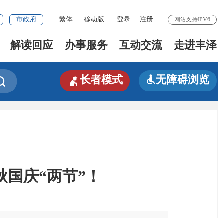
市政府
繁体
|
移动版
登录
|
注册
网站支持IPV6
解读回应
办事服务
互动交流
走进丰泽

长者模式
无障碍浏览


国庆“两节”！