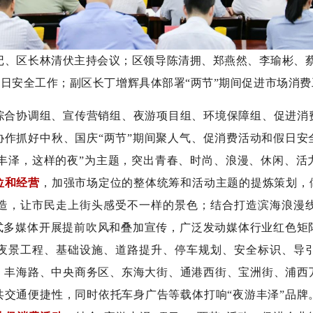
记、区长林清伏主持会议；区领导陈清拥、郑燕然、李瑜彬、
假日安全工作；副区长丁增辉具体部署“两节”期间促进市场消费
综合协调组、宣传营销组、夜游项目组、环境保障组、促进消
协作抓好中秋、国庆“两节
”
期间聚人气、促消费活动和假日安
G的丰泽，这样的夜”为主题，突出青春、时尚、浪漫、休闲、
位和经营
，加强市场定位的整体统筹和活动主题的提炼策划，做
造，让市民走上街头感受不一样的景色；
结合打造滨海浪漫
式多媒体开展提前吹风和叠加宣传，广泛发动媒体行业红色矩
夜景工程、基础设施、道路提升、停车规划、安全标识、导
、丰海路、中央商务区、东海大街、通港西街、宝洲街、浦西
交通便捷性，同时依托车身广告等载体打响“夜游丰泽”品牌