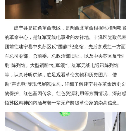
建宁县是红色革命老区，是闽西北革命根据地和闽赣省
的革命中心，是红军无线电事业的发祥地。丰泽区党政代表
团前往建宁县中央苏区反“围剿”纪念馆，先后参观红一方面
军总司令部、总前委、总政治部旧址，以及中央苏区反“围
剿”陈列馆、大型铜雕“红军颂”、红军无线电通讯陈列馆
等，认真聆听讲解，驻足观看革命文物和历史图片，借
助“声光电”等现代展陈技术，详细了解建宁县在革命历史文
物保护、红色基因传承、红色资源利用等方面情况，深刻感
悟苏区精神的内涵与老一辈无产阶级革命家的崇高信念。