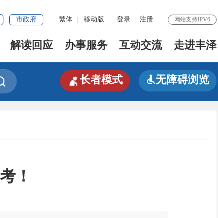
市政府
繁体
|
移动版
登录
|
注册
网站支持IPV6
解读回应
办事服务
互动交流
走进丰泽

长者模式
无障碍浏览


高考！