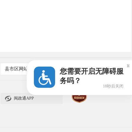

县市区网站
您需要开启无障碍服
务吗？
18秒后关闭

闽政通APP