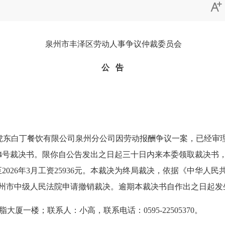

泉州市丰泽区劳动人事争议仲裁委员会
公
告
虎东白丁餐饮有限公司泉州分公司
因
劳动报酬争议
一案，已经审
4号
裁决书。限你自公告发出之日起三十日内来本委领取裁决书
至2026年3月工资25936元。
本裁决为终局裁决，依据《中华人民
州市中级人民法院申请撤销裁决。逾期本裁决书自作出之日起发
树脂大厦一楼
；
联系人：小高，
联系电话：
0595-22505370
。