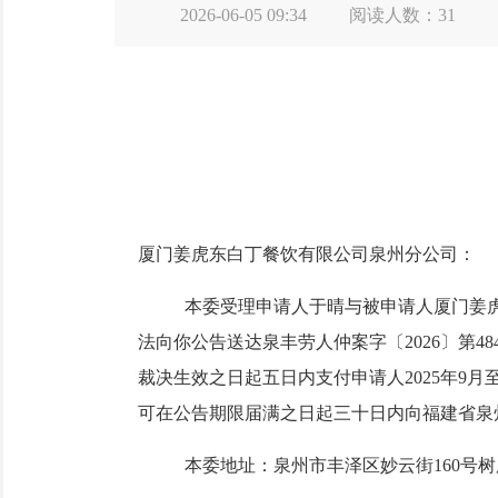
2026-06-05 09:34
阅读人数：
31
厦门姜虎东白丁餐饮有限公司泉州分公司
：
本委受理申请人
于晴
与被申请人
厦门姜
法向你公告送达
泉丰劳人仲案字〔
2026〕第48
裁决生效之日起五日内支付申请人
2025年9月
可在公告期限届满之日起三十日内向福建省泉
本委地址：
泉州市丰泽区妙云街
160号