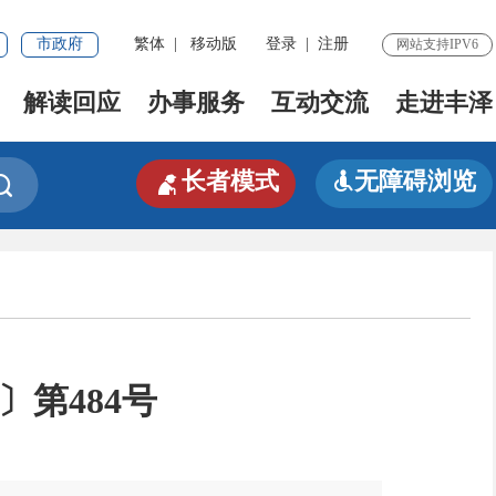
市政府
繁体
|
移动版
登录
|
注册
网站支持IPV6
解读回应
办事服务
互动交流
走进丰泽

长者模式
无障碍浏览


〕第484号