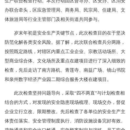
生产联合检查行动。本次行动由区督导办、区安办、区消安
办联合牵头，区应急管理局、商务局、民宗局、住建局、文
体旅游局等行业主管部门及相关街道共同参与。
岁末年初是安全生产关键节点，此次检查目的在于坚决
防范化解各类安全风险。据了解，此次联合检查兵分两路，
按照既定路线，对辖区内重点工业企业、宗教活动场所、大
型商业综合体、文化场所及重点在建项目进行了深入细致的
检查，先后走访了南方路机、青莲寺、南益广场、镜山书院
和泉州数字经济产业园二期综合服务大楼在建项目。
此次检查坚持问题导向，采取“四不两直”与计划检查相
结合的方式，对发现的安全隐患现场梳理、现场交办，督促
企业立行立改、限期整改。先后检查了各单位的安全生产主
体责任落实、安全管理制度执行、消防设施设备完好有效、