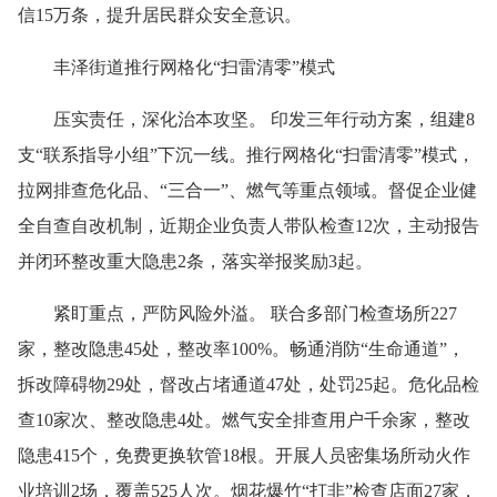
信15万条，提升居民群众安全意识。
丰泽街道推行网格化“扫雷清零”模式
压实责任，深化治本攻坚。 印发三年行动方案，组建8
支“联系指导小组”下沉一线。推行网格化“扫雷清零”模式，
拉网排查危化品、“三合一”、燃气等重点领域。督促企业健
全自查自改机制，近期企业负责人带队检查12次，主动报告
并闭环整改重大隐患2条，落实举报奖励3起。
紧盯重点，严防风险外溢。 联合多部门检查场所227
家，整改隐患45处，整改率100%。畅通消防“生命通道”，
拆改障碍物29处，督改占堵通道47处，处罚25起。危化品检
查10家次、整改隐患4处。燃气安全排查用户千余家，整改
隐患415个，免费更换软管18根。开展人员密集场所动火作
业培训2场，覆盖525人次。烟花爆竹“打非”检查店面27家，