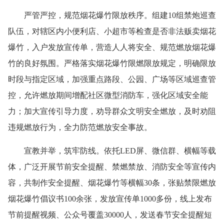
严管严控，规范烟花爆竹限放秩序。组建10组禁炮巡查
队伍，对辖区内小便利店、小超市等检查是否非法贩卖烟花
爆竹，入户发放宣传单，营造人人将安全、规范燃放烟花爆
竹的良好氛围。严格落实烟花爆竹限燃限放规定，明确限放
时段与指定区域，加强重点路段、公园、广场等区域巡查管
控，允许燃放期间增配社区微型消防车，强化区域安全能
力；加大宣传引导力度，劝导群众文明安全燃放，及时劝阻
违规燃放行为，全力防范燃放安全事故。
宣教并举，筑牢防线。依托LED屏、微信群、横幅等载
体，广泛开展节前安全提醒、禁燃禁放、消防安全等宣传内
容，共制作安全提醒、烟花爆竹等横幅30条，张贴禁限燃放
烟花爆竹倡议书100余张，发放宣传单1000多份，线上发布
节前提醒视频、公众号覆盖30000人，发送春节安全提醒短