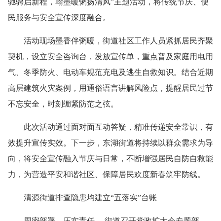
驰骋启新程，翰墨暖粥扬清风”主题活动，将传统节庆、便
民服务与安全宣传深度融合。
活动现场墨香伴粥暖，街道社区工作人员紧抓居民齐聚
契机，设立安全咨询台，发放宣传单，重点普及家庭用电用
气、冬季防火、电动车规范充电及逃生自救知识。结合近期
高层建筑火灾案例，用通俗语言讲解风险点，提醒居民过节
不忘安全，时刻绷紧防范之弦。
此次活动通过面对面互动答疑，精准传递安全常识，有
效提升宣传实效。下一步，东湖街道将持续以群众需求为导
向，将安全宣传融入节庆与日常，不断增强居民自防自救能
力，为营造平安和谐社区、保障居民欢度新春筑牢防线。
清源街道排查隐患均建立“五落实”台账
周密部署，压实责任。 街道召开党政扩大会专题部