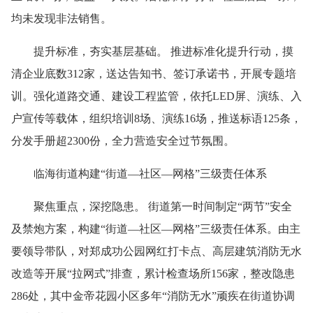
均未发现非法销售。
提升标准，夯实基层基础。 推进标准化提升行动，摸
清企业底数312家，送达告知书、签订承诺书，开展专题培
训。强化道路交通、建设工程监管，依托LED屏、演练、入
户宣传等载体，组织培训8场、演练16场，推送标语125条，
分发手册超2300份，全力营造安全过节氛围。
临海街道构建“街道—社区—网格”三级责任体系
聚焦重点，深挖隐患。 街道第一时间制定“两节”安全
及禁炮方案，构建“街道—社区—网格”三级责任体系。由主
要领导带队，对郑成功公园网红打卡点、高层建筑消防无水
改造等开展“拉网式”排查，累计检查场所156家，整改隐患
286处，其中金帝花园小区多年“消防无水”顽疾在街道协调