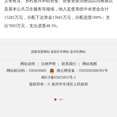
义务教育、乡村振兴补助资金、设备更新消费品以旧换新以
及基本公共卫生服务等领域，
纳入监督系统中央
资金合计
15281万元
，
分配下达资金15941万元
，分配进度
100%；支
出7693万元，支出进度48.3%。
国家部委网站
省设区市网站
县市区网站
网站说明
|
法律声明
|
联系我们
|
网站地图
网站标识码：3505030001
闽公网安备：35050302000391号
闽ICP备05025851号-2
版权所有：© 泉州市丰泽区人民政府