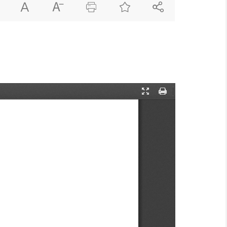




