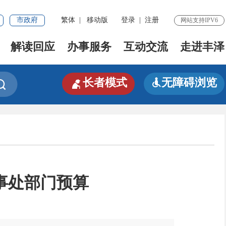
市政府
繁体
|
移动版
登录
|
注册
网站支持IPV6
解读回应
办事服务
互动交流
走进丰泽

长者模式
无障碍浏览


事处部门预算