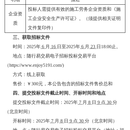
投标人需提供有效的施工劳务企业资质和《施
企业资
工企业安全生产许可证》。（须提供相关证明
质
文件复印件）
三、获取招标文件
时间：
202
5
年
6
月
16
日至
202
5
年
6
月
23
日
18:00止
。
地点：
随行易交易电子招标投标交易平台
（
https://www.enjoy5191.com/)
方式：
线上获取
售价：￥
3
00元，本公告包含的招标文件售价总和
四、提交投标文件截止时间、开标时间和地点
提交投标文件截止时间：
202
5
年
7
月
8
日
9
点
30
分
（北京时间）
开标时间：
202
5
年
7
月
8
日
9
点
30
分
（北京时间）