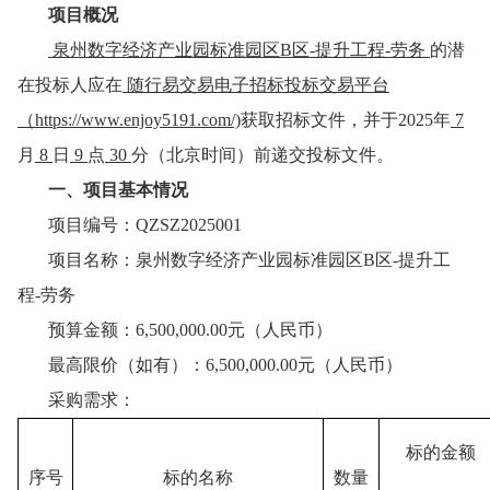
项目概况
泉州数字经济产业园标准园区
B区-提升工程-劳务
的潜
在投标人应在
随行易交易电子招标投标交易平台
（
https://www.enjoy5191.com/)
获取招标文件，并于
202
5
年
7
月
8
日
9
点
30
分（北京时间）前递交投标文件。
一、项目基本情况
项目编号：
QZSZ2025001
项目名称：
泉州数字经济产业园标准园区
B区-提升工
程-劳务
预算金额：
6,500,000.00
元（人民币）
最高限价（如有）：
6,500,000.00
元（人民币）
采购需求：
标的金额
序号
标的名称
数量