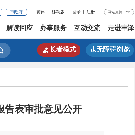
市政府
繁体
|
移动版
登录
|
注册
网站支持IPV6
解读回应
办事服务
互动交流
走进丰泽

长者模式
无障碍浏览


报告表审批意见公开