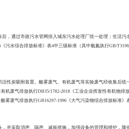
后，通过市政污水管网排入城东污水处理厂统一处理；生活污水
96《污水综合排放标准》表4中三级标准（其中氨氮执行GB/T3196
性炭吸附装置。酸雾废气、有机废气等实验废气经收集后统一排
机废气排放执行DB35/1782-2018《工业企业挥发性有机
限值；酸雾废气排放执行GB16297-1996《大气污染物综合排放标准
采取消声、隔声、减振措施，加强设备的管理和维护，降低故障