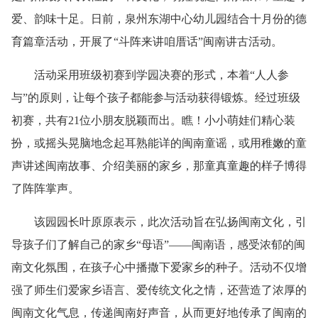
爱、韵味十足。日前，泉州东湖中心幼儿园结合十月份的德
育篇章活动，开展了“斗阵来讲咱厝话”闽南讲古活动。
活动采用班级初赛到学园决赛的形式，本着“人人参
与”的原则，让每个孩子都能参与活动获得锻炼。经过班级
初赛，共有21位小朋友脱颖而出。瞧！小小萌娃们精心装
扮，或摇头晃脑地念起耳熟能详的闽南童谣，或用稚嫩的童
声讲述闽南故事、介绍美丽的家乡，那童真童趣的样子博得
了阵阵掌声。
该园园长叶原原表示，此次活动旨在弘扬闽南文化，引
导孩子们了解自己的家乡“母语”——闽南语，感受浓郁的闽
南文化氛围，在孩子心中播撒下爱家乡的种子。活动不仅增
强了师生们爱家乡语言、爱传统文化之情，还营造了浓厚的
闽南文化气息，传递闽南好声音，从而更好地传承了闽南的