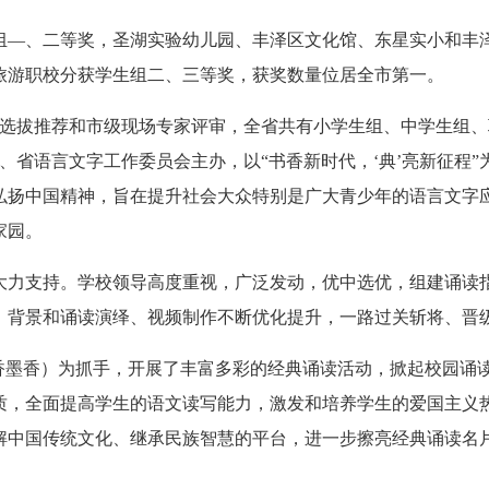
—、二等奖，圣湖实验幼儿园、丰泽区文化馆、东星实小和丰泽
旅游职校分获学生组二、三等奖，获奖数量位居全市第一。
拔推荐和市级现场专家评审，全省共有小学生组、中学生组、
厅、省语言文字工作委员会主办，以“书香新时代，‘典’亮新征程
弘扬中国精神，旨在提升社会大众特别是广大青少年的语言文字
家园。
力支持。学校领导高度重视，广泛发动，优中选优，组建诵读指
、背景和诵读演绎、视频制作不断优化提升，一路过关斩将、晋
墨香）为抓手，开展了丰富多彩的经典诵读活动，掀起校园诵
质，全面提高学生的语文读写能力，激发和培养学生的爱国主义
解中国传统文化、继承民族智慧的平台，进一步擦亮经典诵读名