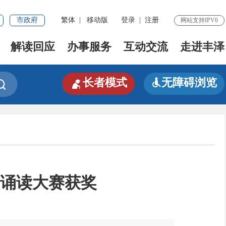
市政府
繁体
|
移动版
登录
|
注册
网站支持IPV6
解读回应
办事服务
互动交流
走进丰泽

长者模式
无障碍浏览


典诵读大赛获奖