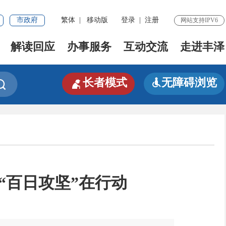
市政府
繁体
|
移动版
登录
|
注册
网站支持IPV6
解读回应
办事服务
互动交流
走进丰泽

长者模式
无障碍浏览


“百日攻坚”在行动