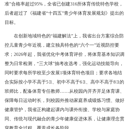
准”合格率超过95%，全省已创建316所体育传统特色学校，
后者超过了《福建省“十四五”青少年体育发展规划》提出的
目标。
在创新地域特色的“福建解法”上，我省出台方案综合防
控儿童青少年近视，建立独具特色的“六个一”近视防控要
求；2026年起，我省优化中考体育评价，将体育基本知识调
整为日常检测，“三大球”抽考改选考，强化运动技能导向，
同时要求每所学校至少发展1项体育特色项目；要求各地结
合实际按小学不高于5∶1、初中不高于6∶1、高中不高于8∶1的
班师比，配备体育专任教师……从校园内开齐开足体育课、
保障每日运动时长，到校园外推动家庭养成锻炼习惯、做好
健康管护，我省正构建起课内与课外衔接、学校与家庭协
同、传统与现代融合的青少年健康促进体系，让健康理念贯
穿教育全过程、覆盖成长各阶段。