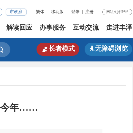
市政府
繁体
|
移动版
登录
|
注册
网站支持IPV6
解读回应
办事服务
互动交流
走进丰泽

长者模式
无障碍浏览


于今年……