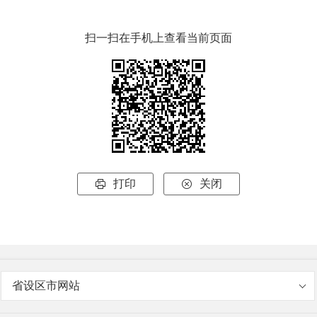
扫一扫在手机上查看当前页面
打印
关闭


省设区市网站