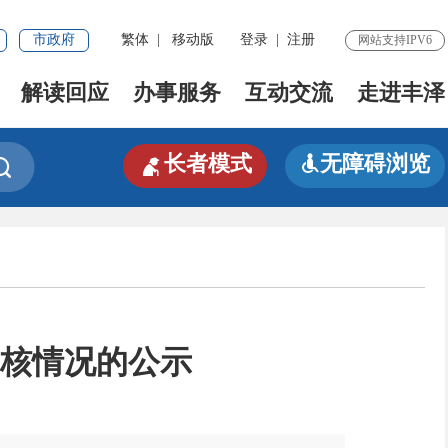
市政府
繁体
|
移动版
登录
|
注册
网站支持IPV6
解读回应
办事服务
互动交流
走进丰泽

长者模式
无障碍浏览


审核情况的公示