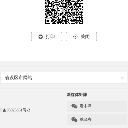
打印
关闭


省设区市网站
新媒体矩阵

看丰泽
P备05025851号-2

就泽办