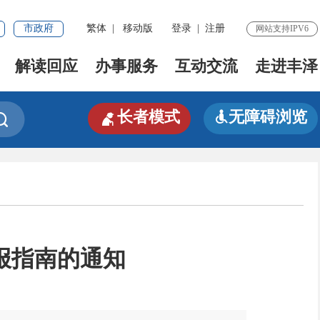
市政府
繁体
|
移动版
登录
|
注册
网站支持IPV6
解读回应
办事服务
互动交流
走进丰泽

长者模式
无障碍浏览


报指南的通知