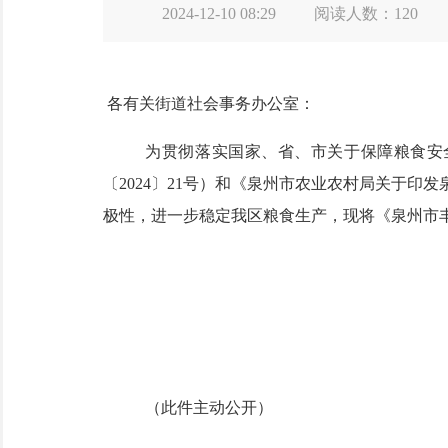
2024-12-10 08:29
阅读人数：
120
各有关街道
社会事务办公室
：
为贯彻落实国家、省、市关于保障粮食安
〔
202
4
〕
21
号）
和
《
泉州市
农业农村
局
关于
印发
极性，进一步稳定我区粮食生产，现将《泉州市
（此件主动公开）