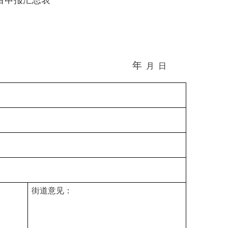
目申报汇总表
年
月
日
街道意见：