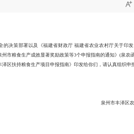

全的决策部署以及
《福建
省财政厅
福建
省农
业农村
厅关于
印发
泉州市粮食生产成效显著奖励政策等
3
个申报指南
的通知》
(
泉
农
丰泽区扶持粮食生产项目申报指南》印发给你们，请认真组织申
泉州市丰泽区