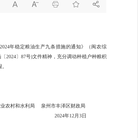





2024
年稳定粮油生产九条措施
的通知》（闽农
综
函
〔
2024
〕
87
号
)
文件
精神，充分调动种植户种粮积
报。
农业农村和水利局
泉州市丰泽区财政局
202
4
年
1
2
月
3
日