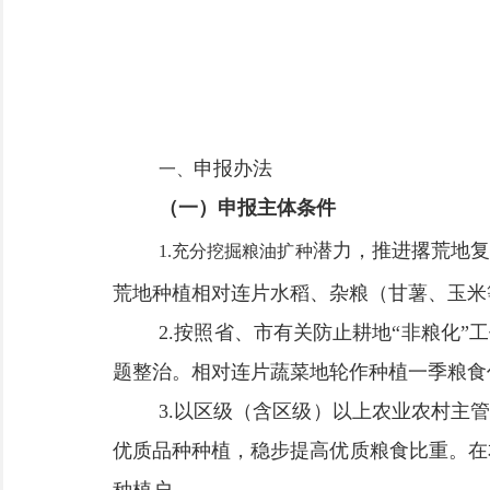
申报办法
一、
（一）申报主体条件
潜力，推进撂荒地复
1.
充分挖掘粮油
扩种
荒地种植相对连片水稻、杂粮（甘薯、玉米
2.
按照省、市有关防止耕地
“
非粮化
”
工
题整治。相对连片蔬菜地轮作种植一季粮食
3.
以区级（含区级）以上农业农村主管
优质品种种植，稳步提高优质粮食比重。在