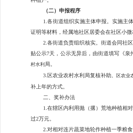
种植户。
（二）申报程序
1.
各街道组织实施主体申报。
实施主
证明等材料，经属地社区居委会在社区小微
2.
各街道负责组织核实。
街道
会同社区
贴公示
7
天，公示无异后，由街道填写《泉
局。
村水利
3.
区
农业农村水利
局复核补助
。
区
农业
补上年的方式。
二
、
奖补办法
1.
在辖区内
利用抛（撂）荒地
种植相对
过
2
万元
。
2.
对相对连片蔬菜地轮作种植一季粮食