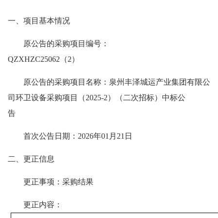
一、项目基本情况
原公告的采购项目编号：
QZXHZC25062（2）
原公告的采购项目名称：泉州丰泽城运产业集团有限公
司环卫设备采购项目（
2025-2）（二次招标）中标公
告
首次公告日期：
202
6
年
01
月
21
日
二、更正信息
更正事项：采购结果
更正内容：