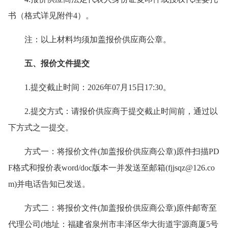
书（格式详见附件
4
）
。
注：以上材料
均
须加盖
报价供应商
公章。
五
、报价文件提交
1.提交截止时间：2026年
07
月
15
日
17:30。
2.提交方式：
请报价供应商
于提交截止时间前，通过以
下方式之一提交。
方式一
：
将报价文件
(加盖
报价供应商
公章
)原件扫描PD
F格式和报价表word/doc版本一并
发送至
邮箱
(fjjsqz@126.co
m)并电话告知已发送。
方式二
：
将报价文件
(加盖
报价供应商
公章
)原件邮寄至
代理公司(地址：福建省泉州市丰泽区华大街道宇源商厦5号