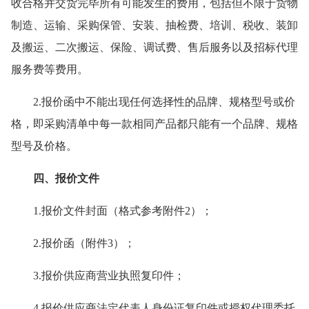
收合格并交货完毕所有可能发生的费用，包括
但不限于
货物
制造、运输、采购保管、安装、抽检费、培训、税收、装卸
及搬运、二次搬运、保险、调试费、售后服务以及
招标代理
服务费等费用
。
2.报价函中
不能出现任何选择性的品牌、规格型号或
价
格
，即采购清单中每一款相同产品都只能有一个品牌、规格
型号
及价格
。
四
、报价文件
1.报价文件封面（格式参考附件
2
）；
2.报价函（附件
3
）；
3.
报价供应商
营业执照
复印件
；
4.
报价供应商
法定代表人身份证复印件或授权代理委托