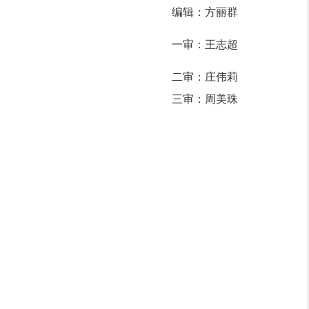
编辑：方丽群
一审：王志超
二审：庄伟莉
三审：周美珠