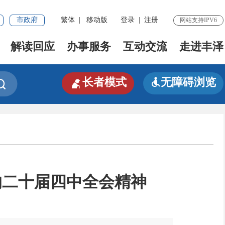
市政府
繁体
|
移动版
登录
|
注册
网站支持IPV6
解读回应
办事服务
互动交流
走进丰泽

长者模式
无障碍浏览


的二十届四中全会精神