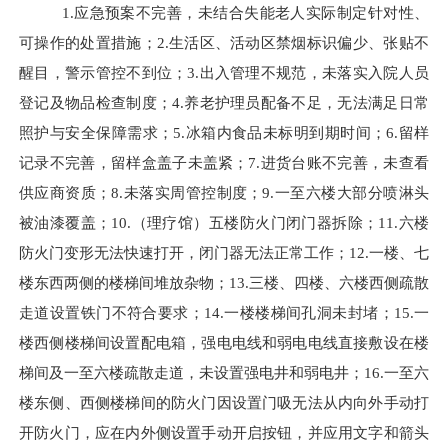
1.
应急预案不完善，未结合失能老人实际制定针对性、
可操作的处置措施
；
2
.
生活区、活动区禁烟标识偏少、张贴不
醒目，警示管控不到位
；
3
.
出入管理不规范，未落实入院人员
登记及物品检查制度
；
4
.
养老护理员配备不足，无法满足日常
照护与安全保障需求
；
5.
冰箱内食品未标明到期时间；
6.
留样
记录不完善，留样盒盖子未盖紧；
7.
进货台账不完善，未查看
供应商资质；
8.
未落实周管控制度；
9.
一至六楼大部分喷淋头
被油漆覆盖；
10.
（理疗馆）五楼防火门闭门器拆除；
11.
六楼
防火门变形无法快速打开，闭门器无法正常工作；
12.
一楼、七
楼东西两侧的楼梯间堆放杂物；
13.
三楼、四楼、六楼西侧疏散
走道设置铁门不符合要求；
14.
一楼楼梯间孔洞未封堵；
15.
一
楼西侧楼梯间设置配电箱，强电电线和弱电电线直接敷设在楼
梯间及一至六楼疏散走道，未设置强电井和弱电井；
16.
一至六
楼东侧、西侧楼梯间的防火门因设置门吸无法从内向外手动打
开防火门，应在内外侧设置手动开启按钮，并应用文字和箭头