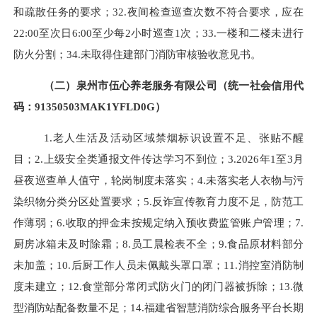
和疏散任务的要求；
32.
夜间检查巡查次数不符合要求，应在
22:00
至次日
6:00
至少每
2
小时巡查
1
次；
33.
一楼和二楼未进行
防火分割；
34.
未取得住建部门消防审核验收意见书。
（二）泉州市伍心养老服务有限公司（统一社会信用代
码：
91350503MAK1YFLD0G）
1.
老人生活及活动区域禁烟标识设置不足、张贴不醒
目
；
2.
上级安全类通报文件传达学习不到位
；
3.2026
年
1
至
3
月
昼夜巡查单人值守，轮岗制度未落实
；
4.
未落实老人衣物与污
染织物分类分区处置要求
；
5.
反诈宣传教育力度不足，防范工
作薄弱
；
6.
收取的押金未按规定纳入预收费监管账户管理
；
7.
厨房冰箱未及时除霜；
8.
员工晨检表不全；
9.
食品原材料部分
未加盖；
10.
后厨工作人员未佩戴头罩口罩；
11.
消控室消防制
度未建立；
12.
食堂部分常闭式防火门的闭门器被拆除；
13.
微
型消防站配备数量不足；
14.
福建省智慧消防综合服务平台长期