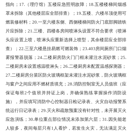
指向；
17.
（理疗馆）五楼应急照明故障；
18.
五楼楼梯间烟感
罩未拆除（其他楼层应全部排查）；
19.
五楼、六楼吊顶使用可
燃装修材料；
20.
一至六楼东侧、西侧楼梯间防火门底部脚踏铁
片应拆除；
21.
三楼、四楼各房间喷淋头设置不符合要求（喷淋
头应设置上喷，喷淋头应重新选择上喷型，其余楼层应全部排
查）；
22.
三至六楼悬挂易燃可燃装饰；
23.403
房间厕所门口烟
雾报警器脱落；
24.
二楼厨房防火门门框未灌注水泥砂浆；
25.
二楼厨房未设置感温喷淋头；
26.
二楼厨房未配置温感探测器；
27.
二楼厨房分菜区防火玻璃框架未灌注水泥砂浆，防火玻璃框
与窗户之间应用不燃材质填充；
28.
消防控制室无人员值班（应
保证每班
2
个值班并持证上岗，并确保熟练掌握操作消防设
施），并应填写消防中心控制器日检记录表、火灾自动报警系
统运行日记录表；
29.
灭火和疏散预案没有针对性，未开展灭火
应急演练；
30.
单位重点部位情况未添加第六层；
31.
因失能老
人较多，夜间每层只有
1
人看护，若发生火灾，无法满足灭火