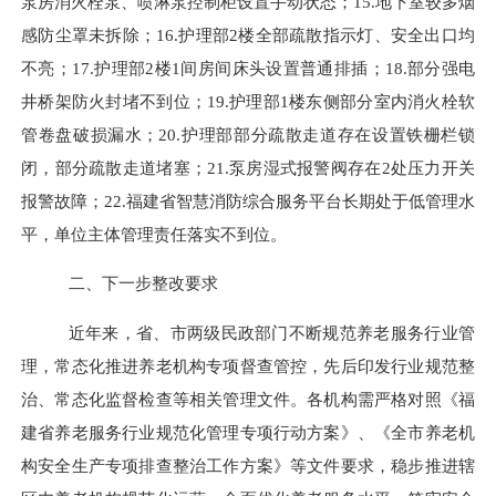
泵房消火栓泵、喷淋泵控制柜设置手动状态；
15.
地下室较多烟
感防尘罩未拆除；
16.
护理部
2
楼全部疏散指示灯、安全出口均
不亮；
17.
护理部
2
楼
1
间房间床头设置普通排插；
18.
部分强电
井桥架防火封堵不到位；
19.
护理部
1
楼东侧部分室内消火栓软
管卷盘破损漏水；
20.
护理部部分疏散走道存在设置铁栅栏锁
闭，部分疏散走道堵塞；
21.
泵房湿式报警阀存在
2
处压力开关
报警故障；
22.
福建省智慧消防综合服务平台长期处于低管理水
平，单位主体管理责任落实不到位。
二、下一步整改要求
近
年来，省、市两级民政部门不断规范养老服务行业管
理，常态化推进养老机构专项督查管控，先后印发行业规范整
治、常态化监督检查等相关管理文件。各机构需严格对照《福
建省养老服务行业规范化管理专项行动方案》
、
《全市养老机
构安全生产专项排查整治工作方案》等文件要求，稳步推进辖