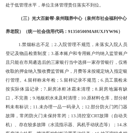
处于低管理水平，单位主体管理责任落实不到位。
（三）光大百龄帮
·泉州颐养中心（泉州市社会福利中心
养老院）（统一社会信用代码：
91350500MA8UXJYW96）
1.
禁烟标志不足；
2.
入院
管理不规范，未落实入院人员
登记及物品检查制度
；
3.
基本账户和专用账户均纳入监管账户
且只能在市局遴选后的三家银行当中选择一家存管银行，仅将
收取的押金纳入
预收费监管账户
，月费等
未按规定纳入
指定银
行
管理
。
4
.
留样称未年检；
5.
留样记录不规范；
6.
员工晨检未
按实际体温记录；
7.
厨房冰柜冰霜未清理；
8.
厨房地漏有缺
口，不完善；
9.
地板积水未及时清理；
10.
原材料仓库，部分材
料未有标识；
11.
未办理一品一码录入；
12.
部分防火门闭门器
故障，常闭防火门未保持常闭；
13.
消控室
CRT
故障（自动关
机）、存在较多故障（水流指示器、风机手动状态等）；
14.
水