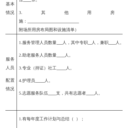
基本
3.
其他用房
情况
施：
附场所用房布局图和设施清单）
1.
服务管理人员数量
人，其中专职
人，兼职
人。
2.
助老服务人员数量
人。
服务
人员
3
.
专业（持证）社工
人。
配置
4.护理员
人。
情况
5
.
志愿服务队伍
支，共有志愿者
人。
1.
有
每年度工作计划与总结（
）；