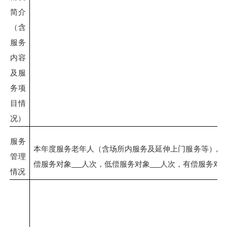
简介
（含
服务
内容
及服
务项
目情
况）
服务
本年度服务
老年人
（含场所内服务及延伸上门服务等）
总
管理
偿
服务
对象
人
次
，低偿
服务
对象
人
次
，有偿
服务
对
情况