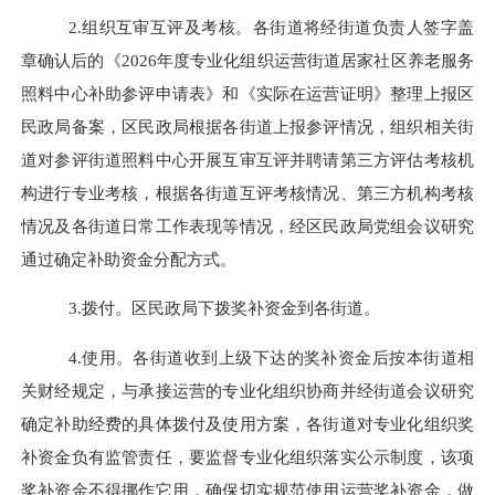
2.组织互审互评及考核。
各街道将经街道负责人签字盖
章确认后的《
2026年度专业化组织运营街道居家社区养老服务
照料中心补助参评申请表
》和《实际在运营证明》整理上报区
民政局备案，区民政局根据各街道上报参评情况，组织相关街
道对参评街道照料中心开展互审互评并聘请第三方评估考核机
构进行专业考核，根据各街道互评考核情况、第三方机构考核
情况及
各街道日常工作表现等情况
，
经区民政局党组会议研究
通过确定补助资金分配方式。
3.拨付。
区民政局下拨奖补资金到各街道。
4
.使用。
各街道收到上级下达的奖补资金后按本街道相
关财经规定，与承接运营的专业化组织协商并经街道会议研究
确定补助经费的具体拨付及使用方案，各街道对专业化组织奖
补资金负有监管责任，要监督专业化组织落实公示制度，该项
奖补资金不得挪作它用，确保切实规范使用运营奖补资金，做