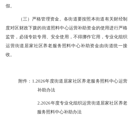
假。
（三）
严格
管理资金。
各街道要按照本街道有关财经制
度对区财政下拨的街道照料中心运营补助资金的使用进行严格
监管，必须专款专用、安全使用，不得挪作它用，
专业
化
组织
运营
街道居家社区养老服务
照料中心补助
资金由街道统一接
收
。
附件：
1.202
6
年
度街道居家社区养老服务
照料中心运营
补助办法
2.202
6
年
度
专业
化
组织运营
街道居家社区养老
服务
照料中心补助办法