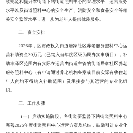
续规范和提升本街道下辖街道照料中心的管理水平、运营服务
水平以及街道照料中心的安全生产、消防安全和食品安全等相
关安全监管水平，进一步
为老年人提供优质服务。
二、资金安排
202
6
年，
区财政投入街道
居家社区养老服务照料中心运
营补助资金
30
万元
（已纳入当年度区级为民办实事项目）
，补
助丰泽区
范围内有实际在运营由街道主管的
街道
居家社区养老
服务
照料中心
（有申请通过养老机构备案或目前实际有收住老
年人的均不得纳入补助范围）
及
承接参与其
运营的专业
化
组
织。
三、
工作步骤
（一）启动实施阶段。
各街道要监督下辖街道照料中心
完善
202
6
年度街道照料中心运营方案及总结，鼓励引进专业化