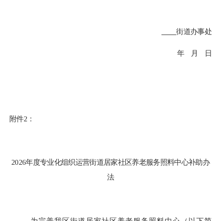
街道办事处
年
月
日
附件
2：
202
6
年度专业化组织运营街道居家社区养老服务照料中心补助办
法
为
完善
我区
街道居家社区养老服务照料中心（
以下简