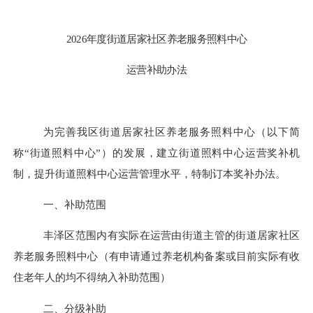
202
6
年
度街道居家社区养老服务
照料中心
运营补助办法
为
完善
我区
街道居家社区养老服务照料中心（
以下简
称
“
街道
照料中心
”
）的
发展，建立
街道
照料中心运营
奖补
机
制，
提升街道
照料中心运营
管理
水平，特制订本
奖补
办法。
一、补助范围
丰泽区
范围内有实际在运营由街道主管的
街道
居家社区
养老服务
照料中心
（有申请通过养老机构备案或目前实际有收
住老年人的均不得纳入补助范围）
二、分级补助