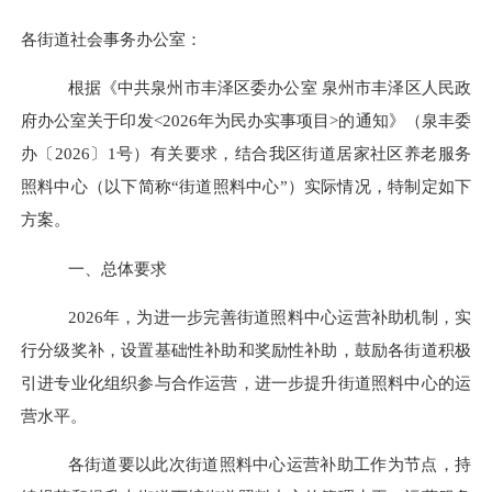
各街道
社会事务办公室
：
根据《中共泉州市丰泽区委办公室
泉州市丰泽区人民政
府办公室关于印发
<
202
6
年为民办实事项目
>
的通知》（泉丰委
办〔
202
6
〕
1
号）
有关要求
，结合我区
街道
居家社区养老服务
照料中心（以下简称
“
街道
照料中心
”）实际
情况
，特制定如下
方案。
一、总体要求
202
6
年，
为
进一步完善
街道
照料中心运营补助机制，
实
行
分级奖补，设置基础性补助和奖励性补助，鼓励
各街道积极
引进专业化组织参与
合作
运营，
进一步
提升
街道照料中心的
运
营水平
。
各街道要以此次街道照料中心运营补助工作为节点，持