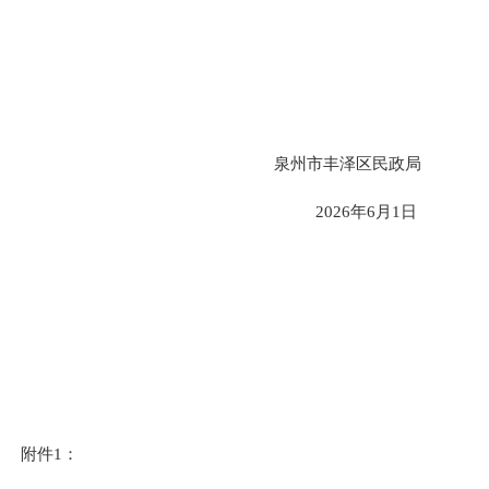
泉州市丰泽区民政局
202
6
年
6
月
1
日
附件
1：