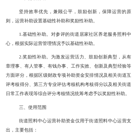
坚持效率优先
，
兼顾公平，鼓励创新，保障运营的原
则，运营
补助
设置基础性补助和奖励性补助。
1.基础性补助。
对参评的街道居家社区养老服务照料中
心，根据实际运营管理情况予以基础性
补助。
2.奖励性补助。
为激发运营活力、鼓励创
新
典型，从有
章理事、有人管事、有钱办事、工作实效、创新及典型经验等
方面
评分
，根据区级财政专项补助资金安排情况
及相关街道互
评考核得分、第三方专业评估考核机构考核得分以及相关街道
日常工作表现等综合评分考核情况
统筹考虑予以奖励性补助。
三、使用范围
街道
照料中心运营补助资金
仅
用于
街道
照料中心运营支
出，主要
包括
：