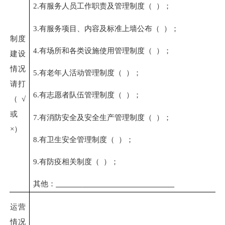
2.
有服务人员
工作职责及管理制度（
）；
3.
有
服务项目、内容及标准上墙公布（
）；
制度
4.
有场所和
各类
设施使用管理制度（
）；
建设
情况
5.
有老年人活动管理制度（
）；
请打
6.
有志愿者
队伍
管理制度（
）；
（
√
或
7.
有消防安全
及安全生产
管理制度（
）；
×
）
8.
有卫生安全管理制度（
）
；
9
.
有
防疫相关
制度（
）
；
其他：
运营
情况