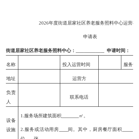
2026年度
街道居家社区养老服务
照料中心运营补
申请表
街道居家社区养老服务照料中心
：
申请
时间：
年
名称
投入运营时间
服务热
地址
运营
方
负责
联系电话
人
1.
服务场所建筑面积
㎡。
设备
2.
服务或活动用房
间。其中，厨房餐厅面积
㎡
设施
位
张。