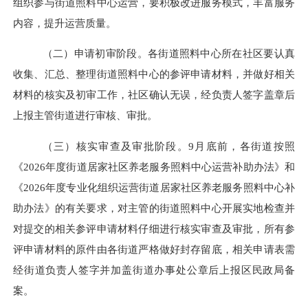
组织参与街道照料中心运营，要积极改进服务模式，丰富服务
内容，提升运营质量。
（
二
）
申请初审
阶段。
各街道照料中心所在社区要认真
收集、汇总、整理街道照料中心的参评申请材料，并做好相关
材料的核实及初审工作，社区确认无误，经负责人签字盖章后
上报主管街道进行审核、审批。
（
三
）
核实审查及审批
阶段。
9
月底前，各街道按照
《
202
6
年度街道居家社区养老服务照料中心运营补助办法》和
《
202
6
年度专业化组织运营街道居家社区养老服务照料中心补
助办法》的有关要求，对主管的街道照料中心开展实地检查并
对提交的相关参评申请材料仔细进行核实审查及审批，所有参
评申请材料的原件由各街道严格做好封存留底，相关申请表需
经街道负责人签字并加盖街道办事处公章后上报区民政局备
案。