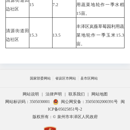
清源街道田
15
7.2
用蔬菜地轮作一季水稻
边社区
15亩。
丰泽区岚薇草莓园利用蔬
清源街道田
15.3
13.5
菜地轮作一季玉米15.3
边社区
亩。
国家部委网站
省设区市网站
县市区网站
网站说明
|
法律声明
|
联系我们
|
网站地图
网站标识码：3505030001
闽公网安备：35050302000391号
闽
ICP备05025851号-2
版权所有：© 泉州市丰泽区人民政府