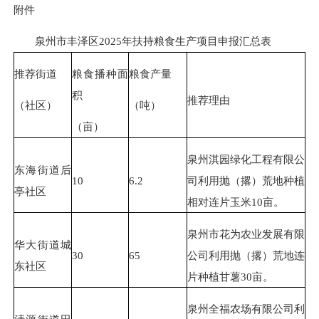
附件
泉州市丰泽区2025年扶持粮食生产项目申报汇总表
推荐街道
粮食播种面
粮食产量
积
推荐理由
（社区）
（吨）
（亩）
泉州淇园绿化工程有限公
东海街道后
10
6.2
司利用抛（撂）荒地种植
亭社区
相对连片玉米10亩。
泉州市花为农业发展有限
华大街道城
30
65
公司利用抛（撂）荒地连
东社区
片种植甘薯30亩。
泉州全福农场有限公司利