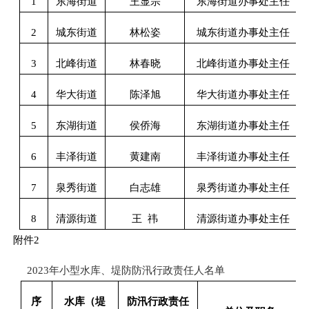
1
东海街道
王显宗
东海街道办事处主任
2
城东街道
林松姿
城东街道办事处主任
3
北峰街道
林春晓
北峰街道办事处主任
4
华大街道
陈泽旭
华大街道办事处主任
5
东湖街道
侯侨海
东湖街道办事处主任
6
丰泽街道
黄建南
丰泽街道办事处主任
7
泉秀街道
白志雄
泉秀街道办事处主任
8
清源街道
王
祎
清源街道办事处主任
附件
2
2023
年小型水库、堤防防汛行政责任人名单
序
水库（堤
防汛行政责任