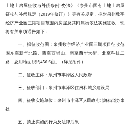
土地上房屋征收与补偿条例>办法》《泉州市国有土地上房屋
征收与补偿规定
（
2019年修订）
》等有关规定，拟对泉州数
字
经济产业园三期项目
范围内房屋及其附属物依法实施征收，现
将有关事项通告如
下：
一、拟征收范围：
泉州数字经济产业园三期项目征收范
围东至新华北路、西至西埔山、南至西华大街、北至科技二
路，总用地面积约
456.6亩。（详见附件）
二、征收主体：
泉州市丰泽区人民政府
三、征收部门：
泉州
市
丰泽区住房和城乡建设局
四、征收实施单位：
泉
州市
丰泽区人民政府北峰街道办事
处
五、禁止实施的行为及法律后果