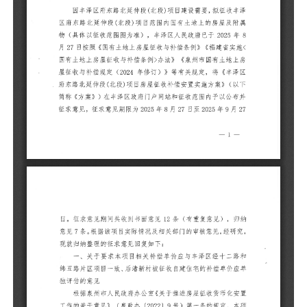
见
意
一
纬
单
根
置
本
评
经
门
按
二