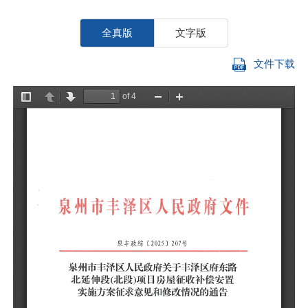
全真版
文字版
文件下载
因
泽
属
8
施
上
泽
（
以
9