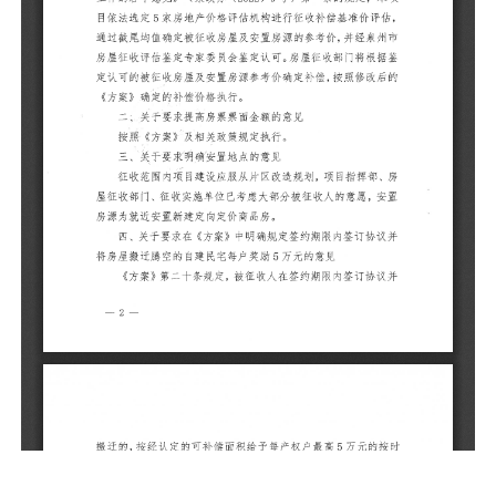
按
三
征
房
安
四
并
《
并
按
五
按