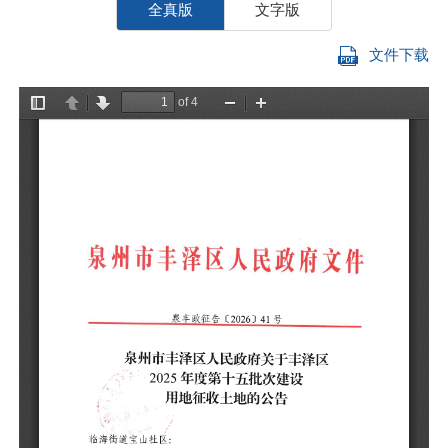
全真版
文字版
文件下载
临
根
丰
人
事
一
（
（
（