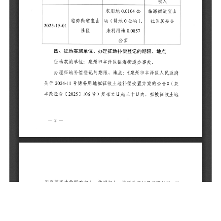
征
办
府
（
收
材
五
根
标
区
动
耕
亩