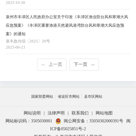
2025-10-30
泉州市丰泽区人民政府办公室关于印发《丰泽区渔业防台风和寒潮大风
应急预案》《丰泽区重要渔港天然避风港湾防台风和寒潮大风应急预
案》的通知
泉丰政办综〔2025〕20号
2025-06-23
上一页
下一页
<<
>>
国家部委网站
省设区市网站
县市区网站
网站说明
|
法律声明
|
联系我们
|
网站地图
网站标识码：3505030001
闽公网安备：35050302000391号
闽
ICP备05025851号-2