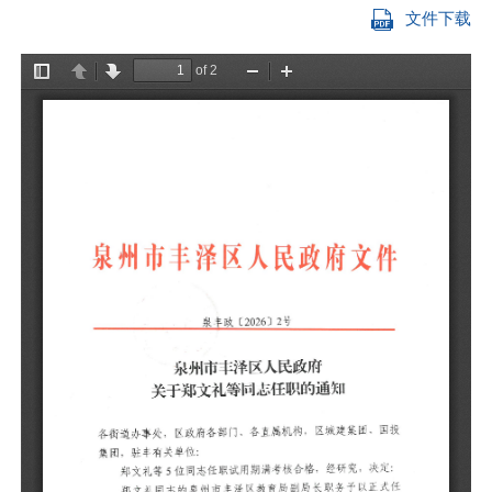
文件下载
各
团
郑
定
郑
用
林
用
杨
予