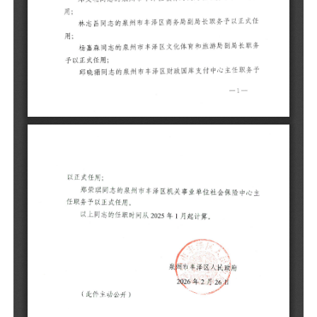
邱
以
郑
任
以
（