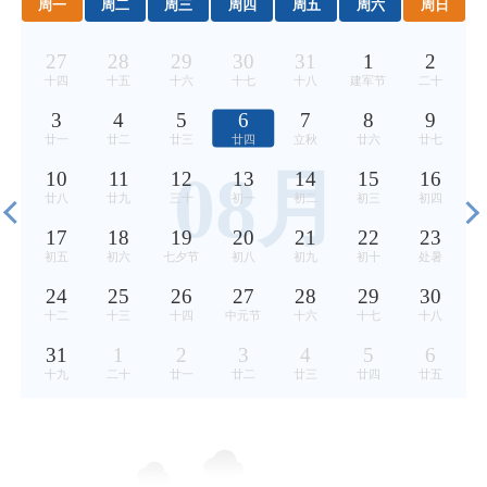
周一
周二
周三
周四
周五
周六
周日
27
28
29
30
31
1
2
十四
十五
十六
十七
十八
建军节
二十
3
4
5
6
7
8
9
廿一
廿二
廿三
廿四
立秋
廿六
廿七
08月
10
11
12
13
14
15
16
廿八
廿九
三十
初一
初二
初三
初四
17
18
19
20
21
22
23
初五
初六
七夕节
初八
初九
初十
处暑
24
25
26
27
28
29
30
十二
十三
十四
中元节
十六
十七
十八
31
1
2
3
4
5
6
十九
二十
廿一
廿二
廿三
廿四
廿五