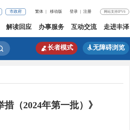
市政府
繁体
|
移动版
登录
|
注册
网站支持IPV6
解读回应
办事服务
互动交流
走进丰泽

长者模式
无障碍浏览


措（2024年第一批）》