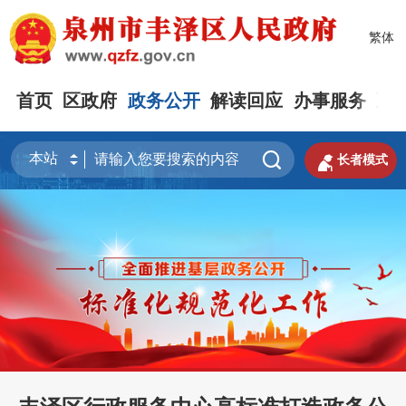
繁体
首页
区政府
政务公开
解读回应
办事服务
互


长者模式