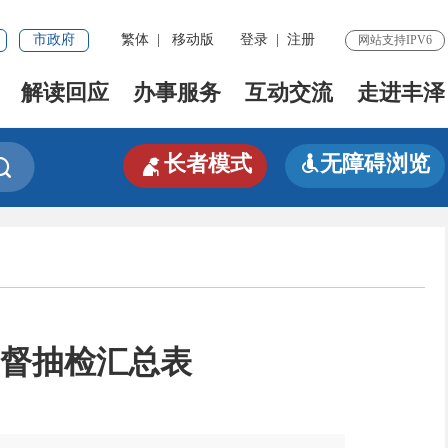
市政府
繁体
|
移动版
登录
|
注册
网站支持IPV6
解读回应
办事服务
互动交流
走进丰泽

长者模式
无障碍浏览


监督抽检汇总表