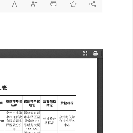




