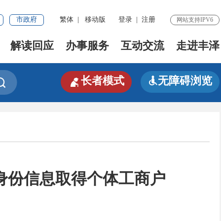
市政府
繁体
|
移动版
登录
|
注册
网站支持IPV6
解读回应
办事服务
互动交流
走进丰泽

长者模式
无障碍浏览


身份信息取得个体工商户