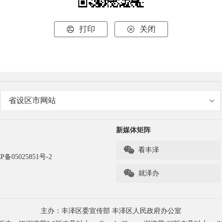
打印
关闭


省设区市网站
新媒体矩阵

看丰泽
P备05025851号-2

就泽办
主办：丰泽区委宣传部 丰泽区人民政府办公室