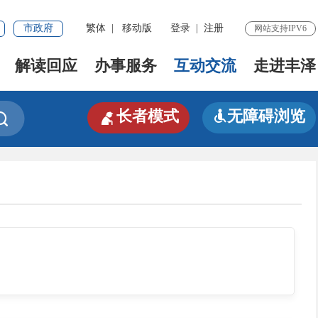
市政府
繁体
|
移动版
登录
|
注册
网站支持IPV6
解读回应
办事服务
互动交流
走进丰泽

长者模式
无障碍浏览

